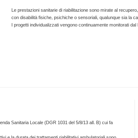
Le prestazioni sanitarie di riabilitazione sono mirate al recupero
con disabilità fisiche, psichiche o sensoriali, qualunque sia la c
I progetti individualizzati vengono continuamente monitorati dal 
ienda Sanitaria Locale (DGR 1031 del 5/8/13 all. B) cui fa
tivi e la durata dei trattamenti riabilitativi ambulatoriali sono