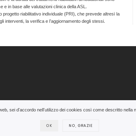
e e in base alle valutazioni clinica della ASL.
co progetto riabilitativo individuale (PRI), che prevede altresì la
i interventi, la verifica e l’aggiornamento degli stessi.
b, sei d'accordo nell'utilizzo dei cookies così come descritto nella 
rienza di navigazione degli utenti e per raccogliere informazioni sull’u
OK
NO, GRAZIE
CALI
NOTE LEGALI
PRIVACY
MAPPA
LOGIN