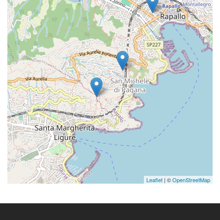
Leaflet
| ©
OpenStreetMap