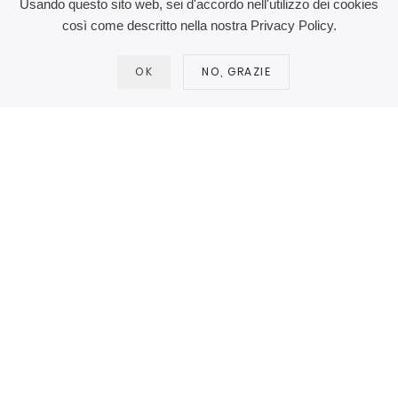
Usando questo sito web, sei d'accordo nell'utilizzo dei cookies
così come descritto nella nostra Privacy Policy.
Questo sito fa uso di cookie per migliorare l’esperienza di
navigazione degli utenti e per raccogliere informazioni sull’utilizzo
del sito stesso.
Leggi la Policy
OK
NO, GRAZIE
Accetto